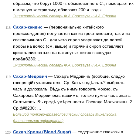
образом, что берут 1000 ч. обыкновенного С., помещают их
в медную кастрюльку, обливают 200 ч. воды …
Энциклопедический словарь Ф.А. Брокгауза и И.А. Ефрона
Сахар-кандис
— (первоначально китайского
118
происхождения) получается как из тростникового, так и из
свекловичного С., для чего сироп уваривают до легкой
пробы на волос (см. выше) и горячий сироп оставляют
кристаллизоваться на натянутых нитях в сосудах,
при&#8230; …
Энциклопедический словарь Ф.А. Брокгауза и И.А. Ефрона
Сахар-Медович
— Сахаръ Медовичъ (вообще, сладко
119
говорящій) ухаживатель. Ср. Какъ я сдѣлалъ? выбралъ
часъ и доложилъ. Вѣдь съ нимъ говорить можно, съ
Сахаромъ Медовичемъ нашимъ, только нужно часъ знать.
Салтыковъ. Въ средѣ умѣренности. Господа Молчалины. 2.
Ср.&#8230; …
Большой толково-фразеологический словарь Михельсона
(оригинальная орфография)
Сахар Крови (Blood Sugar)
— содержание глюкозы в
120