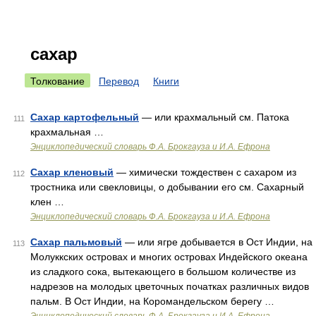
сахар
Толкование
Перевод
Книги
Сахар картофельный
— или крахмальный см. Патока
111
крахмальная …
Энциклопедический словарь Ф.А. Брокгауза и И.А. Ефрона
Сахар кленовый
— химически тождествен с сахаром из
112
тростника или свекловицы, о добывании его см. Сахарный
клен …
Энциклопедический словарь Ф.А. Брокгауза и И.А. Ефрона
Сахар пальмовый
— или ягре добывается в Ост Индии, на
113
Молуккских островах и многих островах Индейского океана
из сладкого сока, вытекающего в большом количестве из
надрезов на молодых цветочных початках различных видов
пальм. В Ост Индии, на Коромандельском берегу …