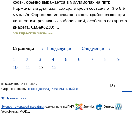
крови, обычно выражается в миллимолях на литр.
Нормальный диапазон сахара в крови составляет 3,5 5,5
ммоль/л. Определение сахара в крови крайне важно при
диагностике различных заболеваний, особенно сахарного
диабета. См.&#8230; …
Медицинские термины
Страницы
←
Предыдущая
Следующая
→
1
2
3
4
5
6
7
8
9
10
11
12
13
© Академик, 2000-2026
18+
Обратная связь:
Техподдержка
,
Реклама на сайте
👣 Путешествия
Экспорт словарей на сайты
, сделанные на PHP,
Joomla,
Drupal,
WordPress, MODx.