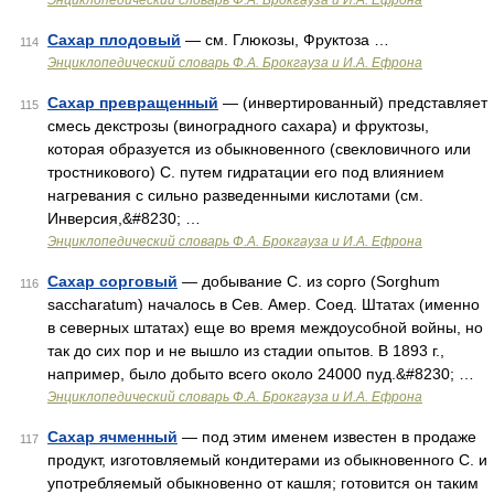
Энциклопедический словарь Ф.А. Брокгауза и И.А. Ефрона
Сахар плодовый
— см. Глюкозы, Фруктоза …
114
Энциклопедический словарь Ф.А. Брокгауза и И.А. Ефрона
Сахар превращенный
— (инвертированный) представляет
115
смесь декстрозы (виноградного сахара) и фруктозы,
которая образуется из обыкновенного (свекловичного или
тростникового) С. путем гидратации его под влиянием
нагревания с сильно разведенными кислотами (см.
Инверсия,&#8230; …
Энциклопедический словарь Ф.А. Брокгауза и И.А. Ефрона
Сахар сорговый
— добывание С. из сорго (Sorghum
116
saccharatum) началось в Сев. Амер. Соед. Штатах (именно
в северных штатах) еще во время междоусобной войны, но
так до сих пор и не вышло из стадии опытов. В 1893 г.,
например, было добыто всего около 24000 пуд.&#8230; …
Энциклопедический словарь Ф.А. Брокгауза и И.А. Ефрона
Сахар ячменный
— под этим именем известен в продаже
117
продукт, изготовляемый кондитерами из обыкновенного С. и
употребляемый обыкновенно от кашля; готовится он таким